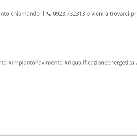
to chiamando il 📞 0923.732313 o vieni a trovarci pr
o #ImpiantoPavimento #riqualificazioneenergetica #