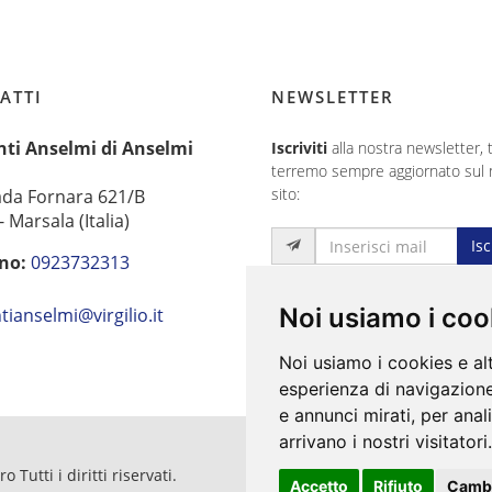
ATTI
NEWSLETTER
nti Anselmi di Anselmi
Iscriviti
alla nostra newsletter, t
terremo sempre aggiornato sul 
sito:
ada Fornara 621/B
 Marsala (Italia)
Isc
no:
0923732313
:
Noi usiamo i coo
tianselmi@virgilio.it
Noi usiamo i cookies e al
esperienza di navigazione
e annunci mirati, per anal
arrivano i nostri visitatori.
Tutti i diritti riservati.
Accetto
Rifiuto
Cambi