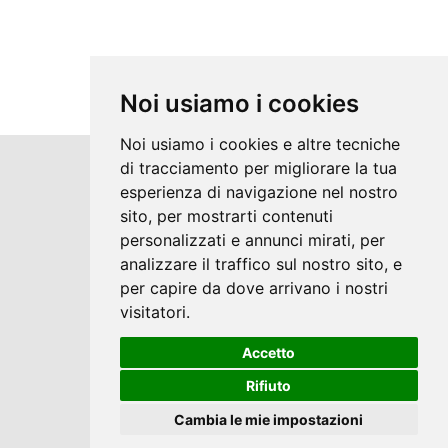
Noi usiamo i cookies
Noi usiamo i cookies e altre tecniche
di tracciamento per migliorare la tua
Copyrights © 2026 Impianti Anselmi di
esperienza di navigazione nel nostro
sito, per mostrarti contenuti
Anselmi Pietro Tutti i diritti riservati.
personalizzati e annunci mirati, per
Partita Iva: 02126260815 /
analizzare il traffico sul nostro sito, e
Privacy e Cookie Policy
per capire da dove arrivano i nostri
visitatori.
Accetto
®
Sito realizzato con
Clickoso
Rifiuto
Cambia le mie impostazioni