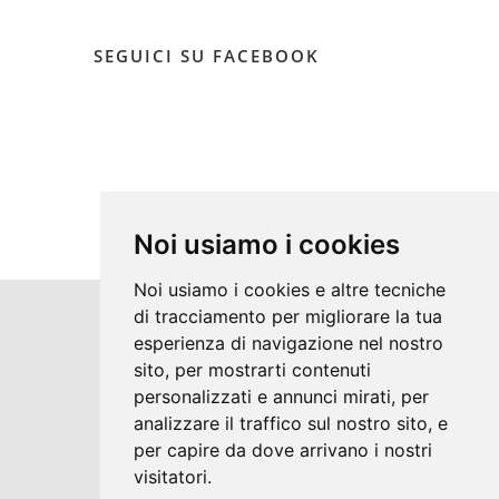
SEGUICI SU FACEBOOK
Noi usiamo i cookies
Noi usiamo i cookies e altre tecniche
di tracciamento per migliorare la tua
Copyrights © 2026 Impianti Anselmi di
esperienza di navigazione nel nostro
sito, per mostrarti contenuti
Anselmi Pietro Tutti i diritti riservati.
personalizzati e annunci mirati, per
Partita Iva: 02126260815 /
analizzare il traffico sul nostro sito, e
Privacy e Cookie Policy
per capire da dove arrivano i nostri
visitatori.