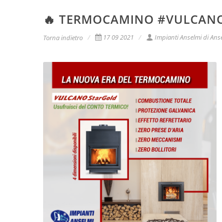
🔥 TERMOCAMINO #VULCANO
17 09 2021
Impianti Anselmi di Anse
Torna indietro