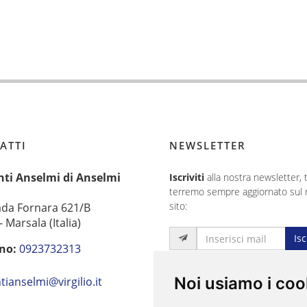
ATTI
NEWSLETTER
nti Anselmi di Anselmi
Iscriviti
alla nostra newsletter, t
terremo sempre aggiornato sul 
sito:
ada Fornara 621/B
 Marsala (Italia)
Isc
no:
0923732313
:
Noi usiamo i coo
tianselmi@virgilio.it