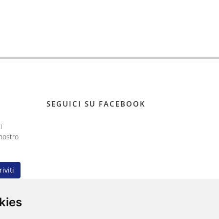
SEGUICI SU FACEBOOK
i
nostro
riviti
kies